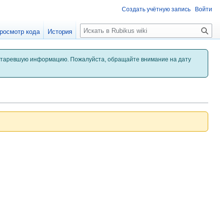
Создать учётную запись
Войти
П
росмотр кода
История
о
и
с
старевшую информацию. Пожалуйста, обращайте внимание на дату
к