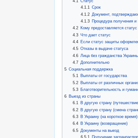
4.1
Статус
4.1.1
Срок
4.1.2
Документ, подтверждаю
4.1.3
Процедура получения и
4.2
Кому предоставляется статус
4.3
Что дает статус
4.4
Если статус защиты оформлен
4.5
Отказы в выдаче статуса
4.6
Лица без гражданства Украин
4.7
Дополнительно
5
Социальная поддержка
5.1
Выплаты от государства
5.2
Выплаты от различных органи
5.3
Благотворительность и гуман
6
Выезд из страны
6.1
В другую страну (путешествие
6.2
В другую страну (смена стра
6.3
В Украину (на короткое время)
6.4
В Украину (возвращение)
6.5
Документы на выезд
6.5.1
Получение загранпаспор