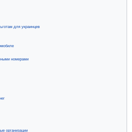
ьготам для украинцев
омобиле
нными номерами
нег
ые организации