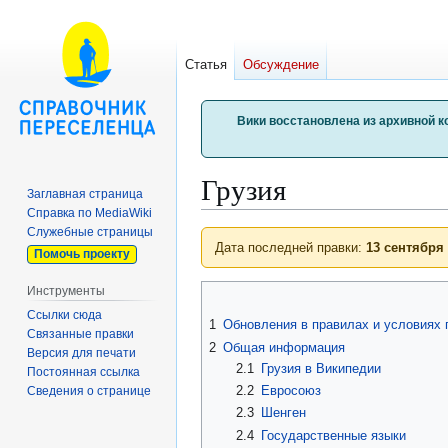
Статья
Обсуждение
Вики восстановлена из архивной к
Грузия
Заглавная страница
Справка по MediaWiki
Служебные страницы
Перейти
Перейти
Дата последней правки:
13 сентября
Помочь проекту
к
к
навигации
поиску
Инструменты
Ссылки сюда
1
Обновления в правилах и условиях 
Связанные правки
2
Общая информация
Версия для печати
2.1
Грузия в Википедии
Постоянная ссылка
2.2
Евросоюз
Сведения о странице
2.3
Шенген
2.4
Государственные языки