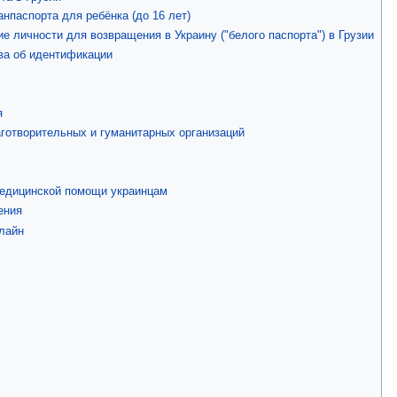
нпаспорта для ребёнка (до 16 лет)
е личности для возвращения в Украину ("белого паспорта") в Грузии
ва об идентификации
я
готворительных и гуманитарных организаций
медицинской помощи украинцам
ения
лайн