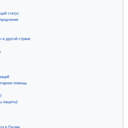
щий статус
 продления
 в другой стране
ы
заций
итарная помощь
)
ны защиты)
та в Грузии