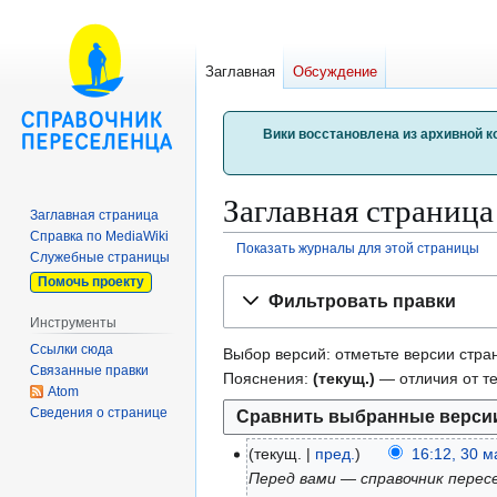
Заглавная
Обсуждение
Вики восстановлена из архивной к
Заглавная страниц
Заглавная страница
Справка по MediaWiki
Показать журналы для этой страницы
Служебные страницы
Помочь проекту
Перейти
Перейти
Фильтровать правки
к
к
Инструменты
навигации
поиску
Ссылки сюда
Выбор версий: отметьте версии стран
Связанные правки
Пояснения:
(текущ.)
— отличия от т
Atom
Сведения о странице
текущ.
пред.
16:12, 30 
3
Перед вами — справочник пересе
0