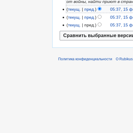
от войны, найти приют в стран
м
а
текущ.
пред.
05:37, 15 
1
я
5
текущ.
пред.
05:37, 15 
2
ф
текущ.
пред.
05:37, 15 
0
е
2
в
6
р
а
л
Политика конфиденциальности
О Rubikus 
я
2
0
2
6