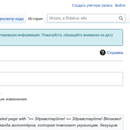
Создать учётную запись
Войти
П
росмотр кода
История
о
и
с
старевшую информацию. Пожалуйста, обращайте внимание на дату
к
Справка
.
е изменения.
ated page with "== Здравствуйте! == Здравствуйте! Вітаємо!
 команда волонтёров, которая помогает украинцам, бегущим