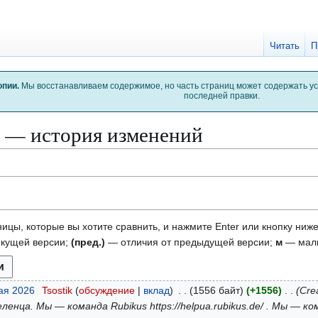
Читать
П
опии.
Мы восстанавливаем содержимое, но часть страниц может содержать у
последней правки.
а — история изменений
ицы, которые вы хотите сравнить, и нажмите Enter или кнопку ниже
екущей версии;
(пред.)
— отличия от предыдущей версии;
м
— малы
мая 2026
Tsostik
обсуждение
вклад
1556 байт
+1556
Cre
ленца. Мы — команда Rubikus https://helpua.rubikus.de/ . Мы —