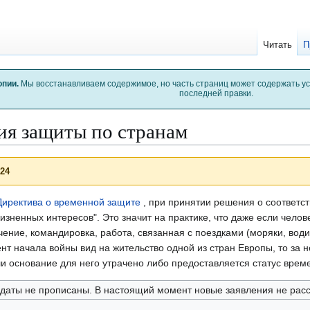
Читать
П
опии.
Мы восстанавливаем содержимое, но часть страниц может содержать у
последней правки.
ия защиты по странам
024
Директива о временной защите
, при принятии решения о соответс
изненных интересов". Это значит на практике, что даже если челов
чение, командировка, работа, связанная с поездками (моряки, води
ент начала войны вид на жительство одной из стран Европы, то за 
ли основание для него утрачено либо предоставляется статус врем
даты не прописаны. В настоящий момент новые заявления не рас