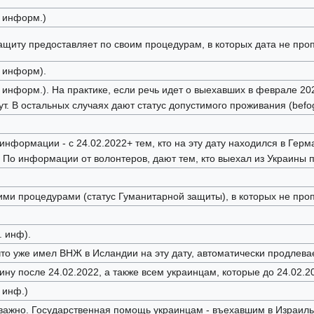
 информ.)
защиту предоставляет по своим процедурам, в которых дата не про
 информ).
 информ.). На практике, если речь идет о выехавших в феврале 202
т. В остальных случаях дают статус допустимого проживания (befog
нформации - с 24.02.2022+ тем, кто на эту дату находился в Герма
. По информации от волонтеров, дают тем, кто выехал из Украины п
ими процедурами (статус Гуманитарной защиты), в которых не проп
. инф).
 что уже имел ВНЖ в Исландии на эту дату, автоматически продлева
ну после 24.02.2022, а также всем украинцам, которые до 24.02.2
 инф.)
важно. Государственная помощь украинцам - въехавшим в Израиль 