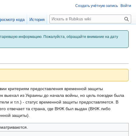
Создать учётную запись
Войти
П
росмотр кода
История
о
и
с
старевшую информацию. Пожалуйста, обращайте внимание на дату
к
твии критериям предоставления временной защиты
ек выехал из Украины до начала войны, но цель поездки была
тели и т.п.) - статус временной защиты предоставляется. В
него отвечает та страна, где ВНЖ был выдан (ВНЖ либо
енной защиты).
сматриваются.