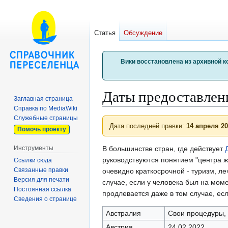
Статья
Обсуждение
Вики восстановлена из архивной к
Даты предоставлен
Заглавная страница
Справка по MediaWiki
Служебные страницы
Перейти
Перейти
Дата последней правки:
14 апреля 2
Помочь проекту
к
к
навигации
поиску
Инструменты
В большинстве стран, где действует
руководствуются понятием "центра ж
Ссылки сюда
Связанные правки
очевидно краткосрочной - туризм, ле
Версия для печати
случае, если у человека был на мом
Постоянная ссылка
продлевается даже в том случае, ес
Сведения о странице
Австралия
Свои процедуры, 
Австрия
24.02.2022